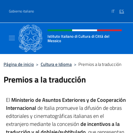
Saltar al contenido
IT
ES
Gobierno italiano
Encabezado del sitio web, redes
Istituto Italiano di Cultura di Città del
Messico
Il sito ufficiale dell'Istituto Italiano di Cultu
Página de inicio
>
Cultura e Idioma
>
Premios a la traducción
Premios a la traducción
El
Ministerio de Asuntos Exteriores y de Cooperación
Internacional
de Italia promueve la difusión de obras
editoriales y cinematográficas italianas en el
extranjero mediante la concesión
de incentivos a la
traducción y al doblaje/subtitulado
, que representan