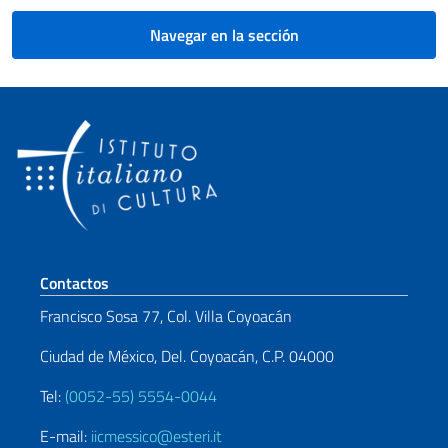
Navegar en la sección
Sezione footer
Contactos
Francisco Sosa 77, Col. Villa Coyoacán
Ciudad de México, Del. Coyoacán, C.P. 04000
Tel:
(0052-55) 5554-0044
E-mail:
iicmessico@esteri.it