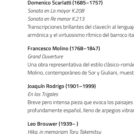
Domenico Scarlatti (1685–1757)
Sonata en La mayor K.208
Sonata en Re menor K.213
Transcripciones brillantes del clavecín al lenguaj
armónica y el virtuosismo rítmico del barroco it
Francesco Molino (1768–1847)
Grand Ouverture
Una obra representativa del estilo clásico-román
Molino, contemporáneo de Sor y Giuliani, muestr
Joaquín Rodrigo (1901–1999)
En los Trigales
Breve pero intensa pieza que evoca los paisajes
profundamente español, lleno de arpegios vibra
Leo Brouwer (1939– )
Hika, in memoriam Toru Takemitsu