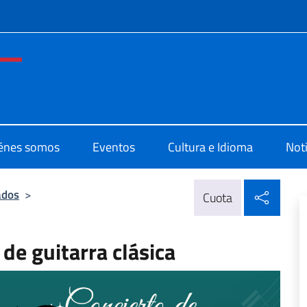
 redes sociales y menú
o di Cultura di Città del Messico
énes somos
Eventos
Cultura e Idioma
Noti
Compa
ados
>
Cuota
de guitarra clásica