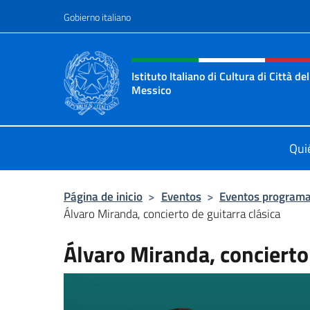
Saltar al contenido
Gobierno italiano
Encabezado del sitio web,
Istituto Italiano di Cultura di Città del
Messico
Il sito ufficiale dell'Istituto Italian
Qui
Página de inicio
>
Eventos
>
Eventos program
Álvaro Miranda, concierto de guitarra clásica
Álvaro Miranda, concierto 