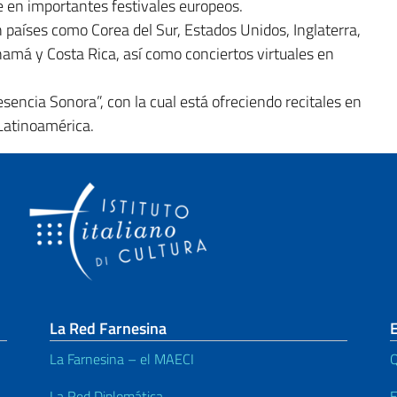
se en importantes festivales europeos.
n países como Corea del Sur, Estados Unidos, Inglaterra,
namá y Costa Rica, así como conciertos virtuales en
esencia Sonora”, con la cual está ofreciendo recitales en
Latinoamérica.
La Red Farnesina
E
La Farnesina – el MAECI
Q
La Red Diplomática
E