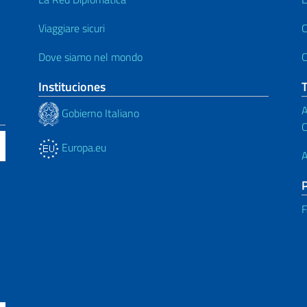
Viaggiare sicuri
C
Dove siamo nel mondo
C
Instituciones
A
Gobierno Italiano
C
Europa.eu
A
F