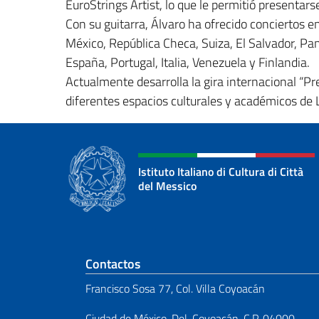
EuroStrings Artist, lo que le permitió presentar
Con su guitarra, Álvaro ha ofrecido conciertos e
México, República Checa, Suiza, El Salvador, Pa
España, Portugal, Italia, Venezuela y Finlandia.
Actualmente desarrolla la gira internacional “Pr
diferentes espacios culturales y académicos de 
Istituto Italiano di Cultura di Città
del Messico
Sezione footer
Contactos
Francisco Sosa 77, Col. Villa Coyoacán
Ciudad de México, Del. Coyoacán, C.P. 04000