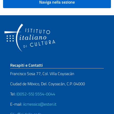
Naviga nella sezione
Sezione footer
Recapiti e Contatti
Francisco Sosa 77, Col. Villa Coyoacán
Ciudad de México, Del. Coyoacán, C.P. 04000
Tel:
(0052-55) 5554-0044
E-mail:
iicmessico@esteri.it