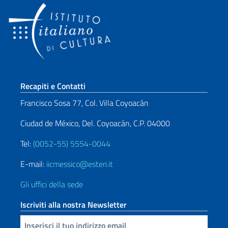
Sezione footer
Recapiti e Contatti
Francisco Sosa 77, Col. Villa Coyoacán
Ciudad de México, Del. Coyoacán, C.P. 04000
Tel:
(0052-55) 5554-0044
E-mail:
iicmessico@esteri.it
Gli uffici della sede
Iscriviti alla nostra Newsletter
Inserisci la tua email