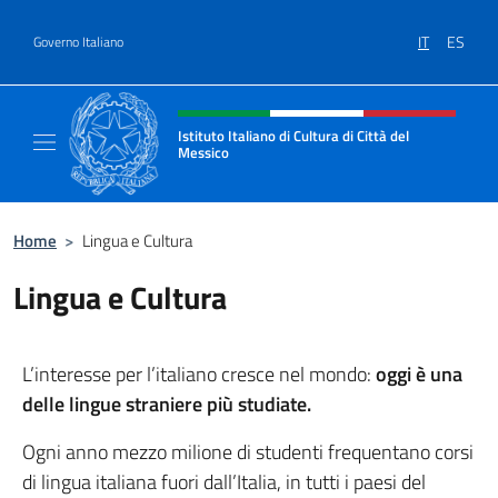
Salta al contenuto
IT
ES
Governo Italiano
Intestazione sito, social e menù
Istituto Italiano di Cultura di Città del
Messico
Il sito ufficiale dell'Istituto Italiano di Cultu
Home
>
Lingua e Cultura
Lingua e Cultura
L’interesse per l’italiano cresce nel mondo:
oggi è una
delle lingue straniere più studiate.
Ogni anno mezzo milione di studenti frequentano corsi
di lingua italiana fuori dall’Italia, in tutti i paesi del